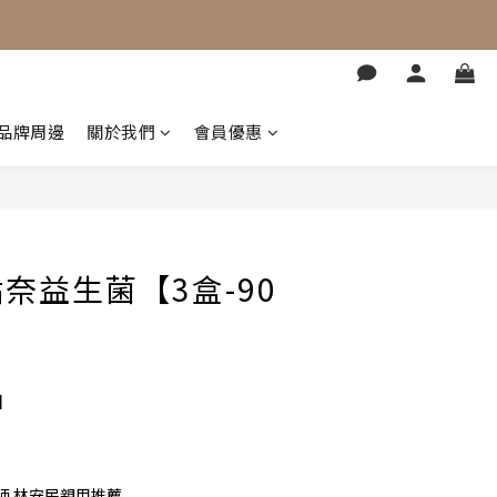
品牌周邊
關於我們
會員優惠
立即購買
y 咕奈益生菌【3盒-90
】
師 林安民親用推薦