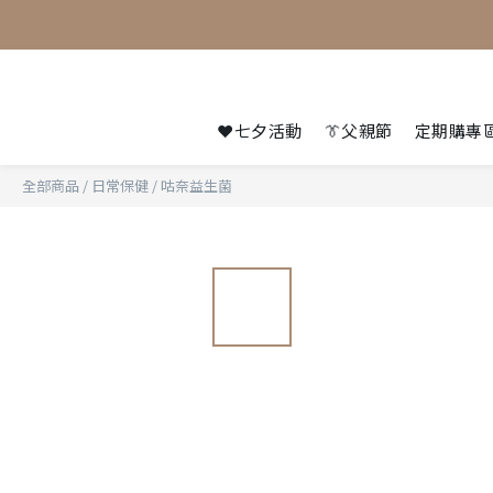
❤️七夕活動
👔父親節
定期購專
全部商品
/
日常保健
/
咕奈益生菌