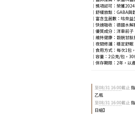
｜獎項認可：榮獲202
｜舒緩放鬆：GABA
｜富含生菌數：咕奈益
｜快速吸收：德國水解
｜優質成分：洋車前子
｜維持健康：穀胱甘肽
｜夜間修護：穩定舒眠
｜食用方式：每次1包，
｜容量：2公克/包，30
｜保存期限：2年，以
至
08/31 16:00
截止
指
乙瓶
至
08/31 16:00
截止
指
日組】