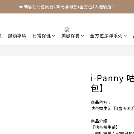
★ 新客註冊會員領200元購物金+全方位4入體驗瓶！
區
熱銷專區
日常保健
美容保養
全方位潔淨系列
i-Pann
包】
商品內容：
咕奈益生菌【3盒-90包
商品介紹：
【咕奈益生菌】
｜醫師推薦：家醫科醫