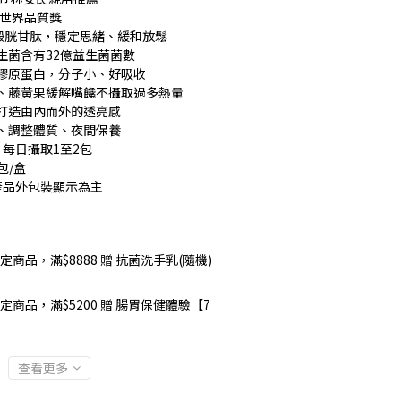
4世界品質獎
與穀胱甘肽，穩定思緒、緩和放鬆
生菌含有32億益生菌菌數
膠原蛋白，分子小、好吸收
、藤黃果緩解嘴饞不攝取過多熱量
打造由內而外的透亮感
、調整體質、夜間保養
每日攝取1至2包
包/盒
產品外包裝顯示為主
定商品，滿$8888 贈 抗菌洗手乳(隨機)
定商品，滿$5200 贈 腸胃保健體驗【7
查看更多