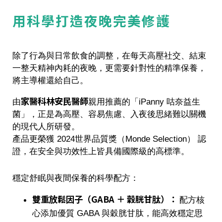
用科學打造夜晚完美修護
除了行為與日常飲食的調整，在每天高壓社交、結束
一整天精神內耗的夜晚，更需要針對性的精準保養，
將主導權還給自己。
家醫科林安民醫師
由
親用推薦
的「iPanny 咕奈益生
菌」，正是為高壓、容易焦慮、入夜後思緒難以關機
的現代人所研發。
產品更榮獲
2024世界品質獎（Monde Selection）
認
證，在安全與功效性上皆具備國際級的高標準。
穩定舒眠與夜間保養的科學配方：
雙重放鬆因子（GABA ＋ 穀胱甘肽）：
配方核
心添加優質 GABA 與穀胱甘肽，能高效穩定思