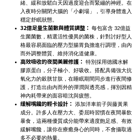
緒、緩和放鬆白天因過度迎合而緊繃的神經。在
入夜時分關閉大腦的「小劇場」，引導身體進入
穩定舒眠狀態。
32億足量生菌數與體質調整：
每包富含
32億益
生菌菌數
，精選活性優異的菌株，針對討好型人
格最容易面臨的壓力型腸胃負擔進行調理，由內
而外調整體質、維持消化道健康。
高效吸收的夜間美麗修護：
特別採用
德國水解
膠原蛋白
，分子極小、好吸收。搭配具備強大抗
氧化力的穀胱甘肽，在睡眠期間同步進行夜間修
護，打造出由內而外的彈潤與透亮感，揮別因精
神內耗帶來的面容暗沈與疲態。
緩解嘴饞的輕卡設計：
添加
洋車前子與藤黃果
成分。許多人在壓力大、委屈時習慣在夜間暴飲
暴食，這兩種優質成分能帶來適度飽足感、有效
緩解嘴饞，讓你在療癒身心的同時，不會攝取過
多不必要的熱量。