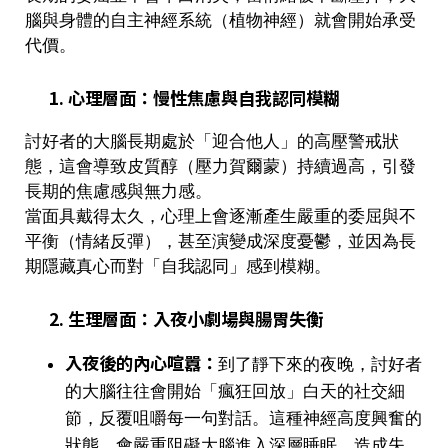
腦與身體的自主神經系統（植物神經）就會開始承受
代價。
1. 心理層面：慢性焦慮與自我認同模糊
討好者的大腦長期處於「迎合他人」的高壓警戒狀
態，這會導致皮質醇（壓力賀爾蒙）持續過高，引發
長期的焦慮感與無力感。
當面具戴得太久，心理上會逐漸產生嚴重的委屈與不
平衡（情緒反彈），甚至演變成深度憂鬱，並因為長
期隱藏真心而對「自我認同」感到模糊。
2. 生理層面：入夜小劇場與腸胃失衡
入夜後的內心喧囂：
到了靜下來的夜晚，討好者
的大腦往往會開始「瘋狂回放」白天的社交細
節，反覆咀嚼每一句對話。這種神經高度興奮的
狀態，會嚴重阻礙大腦進入深層睡眠，造成失